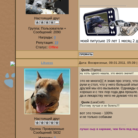
Настоящий друг
Группа: Пользователи +
Сообщений:
2090
Награды:
0
Репутация:
19
Статус:
Offline
Likusss
Дата: Воскресенье, 09.01.2011, 05:39
Quote
(
Tigrino
)
ну хоть одного нашла, это много значит!
это не много((( я знаю про этого, ч
руки и стол, что у него большой опы
друзей мы его вызывали. Однажды о
хорошо и с тех пор года два прошло.
да и лекарству него не думаю что ест
Quote
(
LaraCroft
)
Поэтому лучше и не болеть!!!
вот это точно - 100%
и не только собакам
Настоящий друг
Группа: Проверенные
лучше сыр в кармане, чем бита под по
Сообщений:
5632
Награды:
0