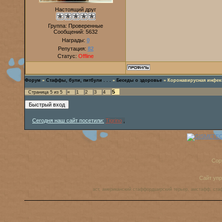
Настоящий друг
Группа: Проверенные
Сообщений:
5632
Награды:
0
Репутация:
82
Статус:
Offline
Форум
»
Стаффы, були, питбули . . .
»
Беседы о здоровье
»
Коронавирусная инфек
5
Страница
5
из
5
«
1
2
3
4
Сегодня наш сайт посетили:
Tigrino
,
Cop
Сайт уп
аст, американский стаффордширский терьер, амстафф, ста