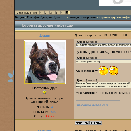
5
Страница
5
из
5
«
1
2
3
4
Форум
»
Стаффы, були, питбули . . .
»
Беседы о здоровье
»
Коронавирусная инфек
Коронавирусная инфекция
Tigrino
Дата: Воскресенье, 09.01.2011, 00:05
Quote
(
Likusss
)
В нашем городке из двух ветов я доверяю т
ну хоть одного нашла, это много зна
Quote
(
Likusss
)
не вытащили чишку
жаль малышку
Quote
(
Likusss
)
Вика за "лечение" своих отдала больше 200
неправильное лечение.... зла не хватает!
Настоящий друг
Мне кажется, что с них надо взыскат
Группа: Администраторы
Сообщений:
65535
http://alterra-staff.narod.ru/
Награды:
3
Репутация:
890
Статус:
Offline
LaraCroft
Дата: Воскресенье, 09.01.2011, 00:50