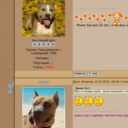
Настоящий друг
Группа: Пользователи +
Сообщений:
7308
Награды:
2
Репутация:
83
Статус:
Offline
Likusss
Дата: Вторник, 11.01.2011, 04:45 | С
Quote
(
Nic
)
Просто кошмар какой.. жалко малышей и ч
лучше сыр в кармане, чем бита под по