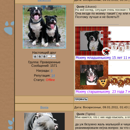
Quote
(
Likusss
)
На мой взгляд, ситуация очень похожая с 
Она везде по моему такая! ( ну или 
Поэтому лучше и не болеть!!!
Настоящий друг
Группа: Проверенные
Сообщений:
1571
Награды:
0
Репутация:
14
Статус:
Offline
Bonia
Дата: Воскресенье, 09.01.2011, 01:43
Quote
(
Tigrino
)
Мне кажется, что с них надо взыскать, а п
да уж безумно жаль малышей и чишку
реанимировали ее)на вопрос за что им 